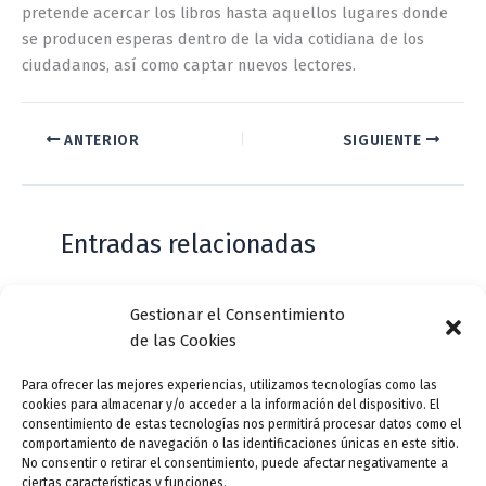
pretende acercar los libros hasta aquellos lugares donde
se producen esperas dentro de la vida cotidiana de los
ciudadanos, así como captar nuevos lectores.
ANTERIOR
SIGUIENTE
Entradas relacionadas
Gestionar el Consentimiento
Casa de Zorrilla conmemorarán el 168
de las Cookies
aniversario del estreno de Don Juan
Tenorio
Para ofrecer las mejores experiencias, utilizamos tecnologías como las
cookies para almacenar y/o acceder a la información del dispositivo. El
Deja un comentario
/
Actualidad
/ Por
VLLensutinta
consentimiento de estas tecnologías nos permitirá procesar datos como el
comportamiento de navegación o las identificaciones únicas en este sitio.
No consentir o retirar el consentimiento, puede afectar negativamente a
ciertas características y funciones.