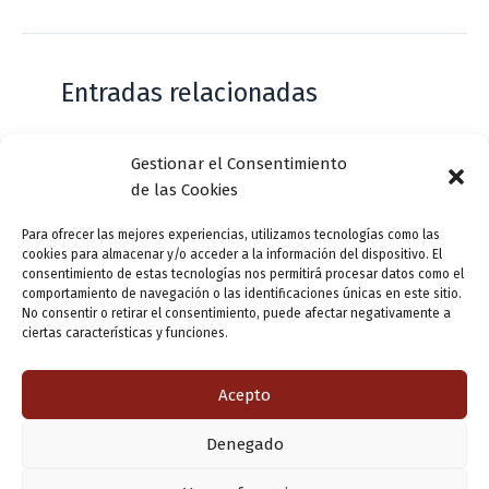
Entradas relacionadas
Gestionar el Consentimiento
Casa de Zorrilla conmemorarán el 168
de las Cookies
aniversario del estreno de Don Juan
Tenorio
Para ofrecer las mejores experiencias, utilizamos tecnologías como las
cookies para almacenar y/o acceder a la información del dispositivo. El
Deja un comentario
/
Actualidad
/ Por
VLLensutinta
consentimiento de estas tecnologías nos permitirá procesar datos como el
comportamiento de navegación o las identificaciones únicas en este sitio.
No consentir o retirar el consentimiento, puede afectar negativamente a
ciertas características y funciones.
¿De dónde “lo de Pucela”?
1 comentario
/
Actualidad
/ Por
VLLensutinta
Acepto
Denegado