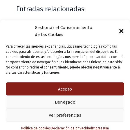
Entradas relacionadas
Gestionar el Consentimiento
Casa de Zorrilla conmemorarán el 168
de las Cookies
aniversario del estreno de Don Juan
Tenorio
Para ofrecer las mejores experiencias, utilizamos tecnologías como las
cookies para almacenar y/o acceder a la información del dispositivo. El
Deja un comentario
/
Actualidad
/ Por
VLLensutinta
consentimiento de estas tecnologías nos permitirá procesar datos como el
comportamiento de navegación o las identificaciones únicas en este sitio.
No consentir o retirar el consentimiento, puede afectar negativamente a
ciertas características y funciones.
¿De dónde “lo de Pucela”?
1 comentario
/
Actualidad
/ Por
VLLensutinta
Acepto
Denegado
Copyright © 2026 Valladolid en su titna
Ver preferencias
Política de cookies
Declaración de privacidad
Impressum