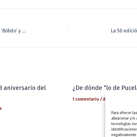
Entrega de premios del Concurso de Microcuentos ‘Bólido’ y el Certamen de Poesía Visual
8 aniversario del
¿De dónde “lo de Pucel
1 comentario
/
Actualidad
/ Por
a
Para ofrecer la
almacenar y/o a
tecnologías no
identificacione
negativamente a