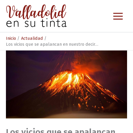
Ir
al
contenido
Inicio
Actualidad
Los vicios que se apalancan en nuestro decir…
Los vicios que se apalancan