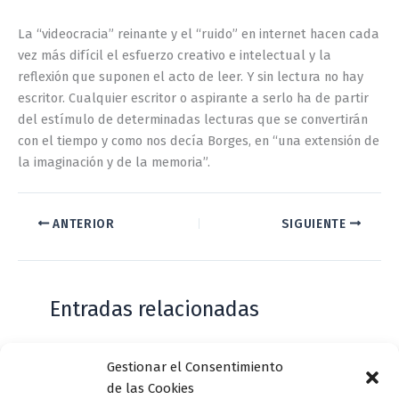
La “videocracia” reinante y el “ruido” en internet hacen cada
vez más difícil el esfuerzo creativo e intelectual y la
reflexión que suponen el acto de leer. Y sin lectura no hay
escritor. Cualquier escritor o aspirante a serlo ha de partir
del estímulo de determinadas lecturas que se convertirán
con el tiempo y como nos decía Borges, en “una extensión de
la imaginación y de la memoria”.
ANTERIOR
SIGUIENTE
Entradas relacionadas
Gestionar el Consentimiento
Casa de Zorrilla conmemorarán el 168
de las Cookies
aniversario del estreno de Don Juan