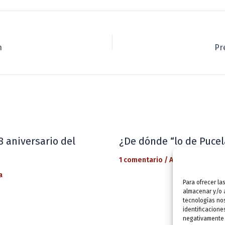
n
Pr
8 aniversario del
¿De dónde “lo de Pucel
1 comentario
/
Actualidad
/ Por
a
Para ofrecer la
almacenar y/o a
tecnologías no
identificacione
negativamente a