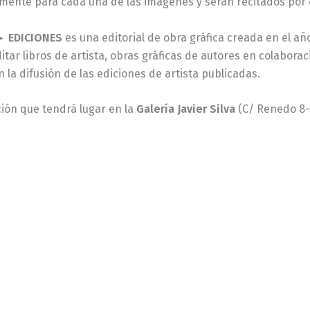
mente para cada una de las imágenes y serán recitados por e
► EDICIONES
es una editorial de obra gráfica creada en el añ
itar libros de artista, obras gráficas de autores en colabora
la difusión de las ediciones de artista publicadas.
ión que tendrá lugar en la
Galería Javier Silva
(C/ Renedo 8-10