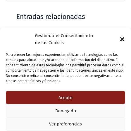
Entradas relacionadas
Gestionar el Consentimiento
Casa de Zorrilla conmemorarán el 168
de las Cookies
aniversario del estreno de Don Juan
Tenorio
Para ofrecer las mejores experiencias, utilizamos tecnologías como las
cookies para almacenar y/o acceder a la información del dispositivo. El
Deja un comentario
/
Actualidad
/ Por
VLLensutinta
consentimiento de estas tecnologías nos permitirá procesar datos como el
comportamiento de navegación o las identificaciones únicas en este sitio.
No consentir o retirar el consentimiento, puede afectar negativamente a
ciertas características y funciones.
¿De dónde “lo de Pucela”?
1 comentario
/
Actualidad
/ Por
VLLensutinta
Acepto
Denegado
Copyright © 2026 Valladolid en su titna
Ver preferencias