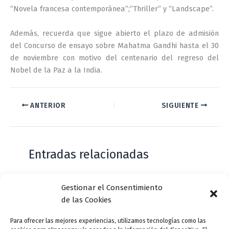
“Novela francesa contemporánea”;”Thriller” y “Landscape”.
Además, recuerda que sigue abierto el plazo de admisión
del Concurso de ensayo sobre Mahatma Gandhi hasta el 30
de noviembre con motivo del centenario del regreso del
Nobel de la Paz a la India.
ANTERIOR
SIGUIENTE
Entradas relacionadas
Gestionar el Consentimiento
Casa de Zorrilla conmemorarán el 168
de las Cookies
aniversario del estreno de Don Juan
Tenorio
Para ofrecer las mejores experiencias, utilizamos tecnologías como las