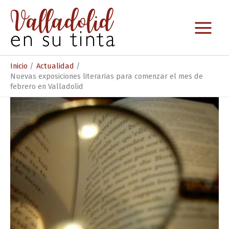
Ir
al
contenido
Inicio
Actualidad
Nuevas exposiciones literarias para comenzar el mes de
febrero en Valladolid