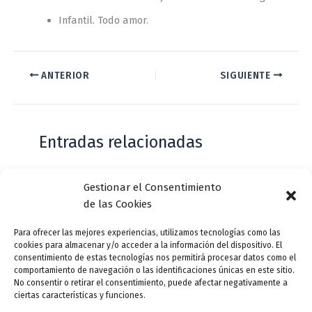
Infantil. Todo amor.
ANTERIOR
SIGUIENTE
Entradas relacionadas
Gestionar el Consentimiento
Casa de Zorrilla conmemorarán el 168
de las Cookies
aniversario del estreno de Don Juan
Tenorio
Para ofrecer las mejores experiencias, utilizamos tecnologías como las
cookies para almacenar y/o acceder a la información del dispositivo. El
Deja un comentario
/
Actualidad
/ Por
VLLensutinta
consentimiento de estas tecnologías nos permitirá procesar datos como el
comportamiento de navegación o las identificaciones únicas en este sitio.
No consentir o retirar el consentimiento, puede afectar negativamente a
ciertas características y funciones.
¿De dónde “lo de Pucela”?