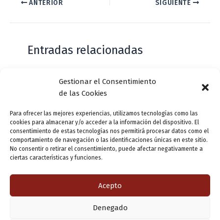
ANTERIOR
SIGUIENTE
Entradas relacionadas
Gestionar el Consentimiento
Casa de Zorrilla conmemorarán el 168
de las Cookies
aniversario del estreno de Don Juan
Tenorio
Para ofrecer las mejores experiencias, utilizamos tecnologías como las
cookies para almacenar y/o acceder a la información del dispositivo. El
Deja un comentario
/
Actualidad
/ Por
VLLensutinta
consentimiento de estas tecnologías nos permitirá procesar datos como el
comportamiento de navegación o las identificaciones únicas en este sitio.
No consentir o retirar el consentimiento, puede afectar negativamente a
ciertas características y funciones.
¿De dónde “lo de Pucela”?
1 comentario
/
Actualidad
/ Por
VLLensutinta
Acepto
Denegado