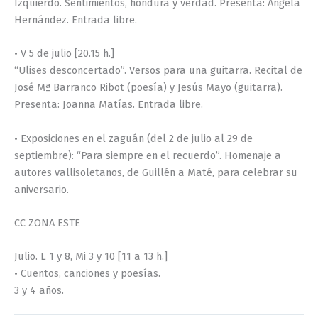
Izquierdo. Sentimientos, hondura y verdad. Presenta: Ángela
Hernández. Entrada libre.
• V 5 de julio [20.15 h.]
“Ulises desconcertado”. Versos para una guitarra. Recital de
José Mª Barranco Ribot (poesía) y Jesús Mayo (guitarra).
Presenta: Joanna Matías. Entrada libre.
• Exposiciones en el zaguán (del 2 de julio al 29 de
septiembre): “Para siempre en el recuerdo”. Homenaje a
autores vallisoletanos, de Guillén a Maté, para celebrar su
aniversario.
CC ZONA ESTE
Julio. L 1 y 8, Mi 3 y 10 [11 a 13 h.]
• Cuentos, canciones y poesías.
3 y 4 años.