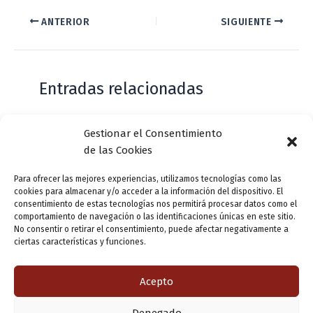
ANTERIOR
SIGUIENTE
Entradas relacionadas
Gestionar el Consentimiento
Casa de Zorrilla conmemorarán el 168
de las Cookies
aniversario del estreno de Don Juan
Tenorio
Para ofrecer las mejores experiencias, utilizamos tecnologías como las
cookies para almacenar y/o acceder a la información del dispositivo. El
Deja un comentario
/
Actualidad
/ Por
VLLensutinta
consentimiento de estas tecnologías nos permitirá procesar datos como el
comportamiento de navegación o las identificaciones únicas en este sitio.
No consentir o retirar el consentimiento, puede afectar negativamente a
ciertas características y funciones.
¿De dónde “lo de Pucela”?
1 comentario
/
Actualidad
/ Por
VLLensutinta
Acepto
Denegado