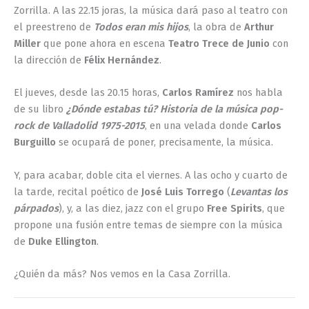
Zorrilla. A las 22.15 joras, la música dará paso al teatro con
el preestreno de
Todos eran mis hijos
, la obra de
Arthur
Miller
que pone ahora en escena
Teatro Trece de Junio
con
la dirección de
Félix Hernández
.
El jueves, desde las 20.15 horas,
Carlos Ramírez
nos habla
de su libro
¿Dónde estabas tú? Historia de la música pop-
rock de Valladolid 1975-2015
, en una velada donde
Carlos
Burguillo
se ocupará de poner, precisamente, la música.
Y, para acabar, doble cita el viernes. A las ocho y cuarto de
la tarde, recital poético de
José Luis Torrego
(
Levantas los
párpados
), y, a las diez, jazz con el grupo
Free Spirits
, que
propone una fusión entre temas de siempre con la música
de
Duke Ellington
.
¿Quién da más? Nos vemos en la Casa Zorrilla.