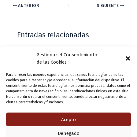
ANTERIOR
SIGUIENTE
Entradas relacionadas
Gestionar el Consentimiento
Casa de Zorrilla conmemorarán el 168
de las Cookies
aniversario del estreno de Don Juan
Tenorio
Para ofrecer las mejores experiencias, utilizamos tecnologías como las
cookies para almacenar y/o acceder a la información del dispositivo. El
Deja un comentario
/
Actualidad
/ Por
VLLensutinta
consentimiento de estas tecnologías nos permitirá procesar datos como el
comportamiento de navegación o las identificaciones únicas en este sitio.
No consentir o retirar el consentimiento, puede afectar negativamente a
ciertas características y funciones.
¿De dónde “lo de Pucela”?
1 comentario
/
Actualidad
/ Por
VLLensutinta
Acepto
Denegado