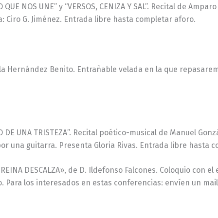
ILO QUE NOS UNE” y “VERSOS, CENIZA Y SAL”. Recital de Amparo 
ta: Ciro G. Jiménez. Entrada libre hasta completar aforo.
ela Hernández Benito. Entrañable velada en la que repasare
IO DE UNA TRISTEZA”. Recital poético-musical de Manuel Gonzál
r una guitarra. Presenta Gloria Rivas. Entrada libre hasta c
LA REINA DESCALZA», de D. Ildefonso Falcones. Coloquio con el 
oro. Para los interesados en estas conferencias: envíen un ma