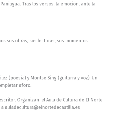
Paniagua. Tras los versos, la emoción, ante la
mos sus obras, sus lecturas, sus momentos
ez (poesía) y Montse Sing (guitarra y voz).
Un
ompletar aforo.
escritor. Organizan el Aula de Cultura de El Norte
il a auladecultura@elnortedecastilla.es