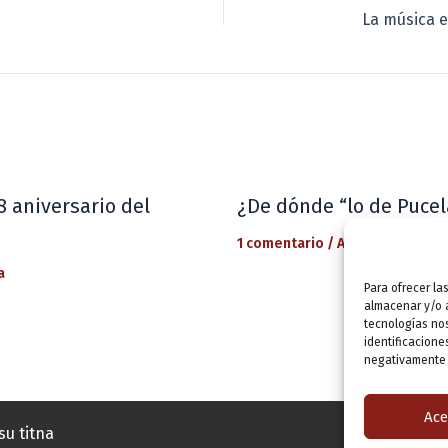
8 aniversario del
¿De dónde “lo de Pucel
1 comentario
/
Actualidad
/ Por
a
Para ofrecer la
almacenar y/o a
tecnologías no
identificacione
negativamente a
Ace
su titna