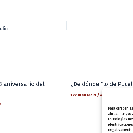
ulio
8 aniversario del
¿De dónde “lo de Pucel
1 comentario
/
Actualidad
/ Por
a
Para ofrecer la
almacenar y/o a
tecnologías no
identificacione
negativamente a