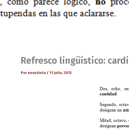
Refresco lingüístico: card
Por
ensutinta
/
11 julio, 2013