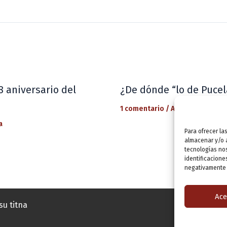
8 aniversario del
¿De dónde “lo de Pucel
1 comentario
/
Actualidad
/ Por
a
Para ofrecer la
almacenar y/o a
tecnologías no
identificacione
negativamente a
Ace
su titna