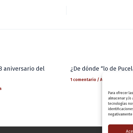
8 aniversario del
¿De dónde “lo de Pucel
1 comentario
/
Actualidad
/ Por
a
Para ofrecer la
almacenar y/o a
tecnologías no
identificacione
negativamente a
Ace