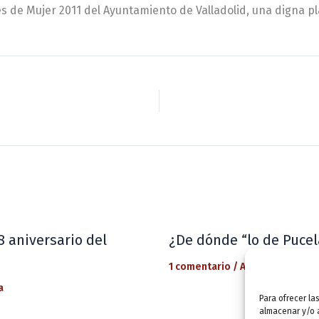
 de Mujer 2011 del Ayuntamiento de Valladolid, una digna pla
8 aniversario del
¿De dónde “lo de Pucel
1 comentario
/
Actualidad
/ Por
a
Para ofrecer la
almacenar y/o a