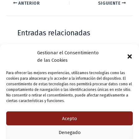
ANTERIOR
SIGUIENTE
Entradas relacionadas
Gestionar el Consentimiento
Casa de Zorrilla conmemorarán el 168
de las Cookies
aniversario del estreno de Don Juan
Tenorio
Para ofrecer las mejores experiencias, utilizamos tecnologías como las
cookies para almacenar y/o acceder a la información del dispositivo. El
Deja un comentario
/
Actualidad
/ Por
VLLensutinta
consentimiento de estas tecnologías nos permitirá procesar datos como el
comportamiento de navegación o las identificaciones únicas en este sitio.
No consentir o retirar el consentimiento, puede afectar negativamente a
ciertas características y funciones.
¿De dónde “lo de Pucela”?
1 comentario
/
Actualidad
/ Por
VLLensutinta
Acepto
Denegado