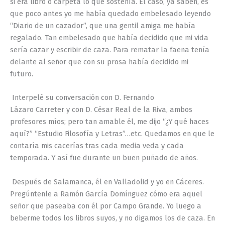
si era libro o carpeta lo que sostenía. El caso, ya saben, es
que poco antes yo me había quedado embelesado leyendo
“Diario de un cazador”, que una gentil amiga me había
regalado. Tan embelesado que había decidido que mi vida
sería cazar y escribir de caza. Para rematar la faena tenía
delante al señor que con su prosa había decidido mi
futuro.
Interpelé su conversación con D. Fernando
Lázaro
Carreter
y con D. César Real de la Riva, ambos
profesores míos; pero tan amable él, me dijo “¿Y qué haces
aquí?” “Estudio Filosofía y Letras”…etc. Quedamos en que le
contaría mis cacerías tras cada media veda y cada
temporada. Y así fue durante un buen puñado de años.
Después de Salamanca, él en Valladolid y yo en Cáceres.
Pregúntenle a Ramón García Domínguez cómo era aquel
señor que paseaba con él por Campo Grande. Yo luego a
beberme todos los libros suyos, y no digamos los de caza. En