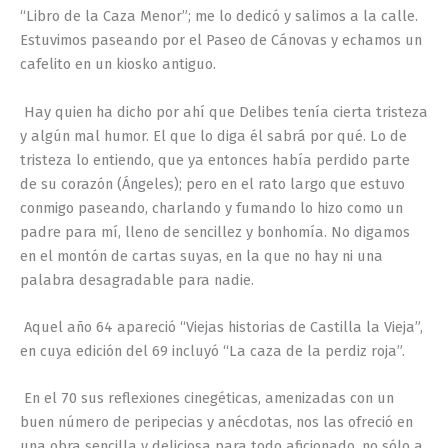
“Libro de la Caza Menor”; me lo dedicó y salimos a la calle.
Estuvimos paseando por el Paseo de Cánovas y echamos un
cafelito en un
kiosko
antiguo.
Hay quien ha dicho por ahí que Delibes tenía cierta tristeza
y algún mal humor. El que lo diga él sabrá por qué. Lo de
tristeza lo entiendo, que ya entonces había perdido parte
de su corazón (Ángeles); pero en el rato largo que estuvo
conmigo paseando, charlando y fumando lo hizo como un
padre para mí, lleno de sencillez y bonhomía. No digamos
en el montón de cartas suyas, en la que no hay ni una
palabra desagradable para nadie.
Aquel año 64 apareció “Viejas historias de Castilla la Vieja”,
en cuya edición del 69 incluyó “La caza de la perdiz roja”.
En el 70 sus reflexiones cinegéticas, amenizadas con un
buen número de peripecias y anécdotas, nos las ofreció en
una obra sencilla y deliciosa para todo aficionado, no sólo a