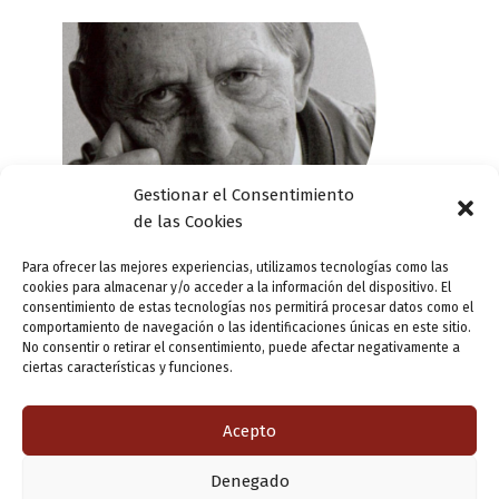
Gestionar el Consentimiento
de las Cookies
Para ofrecer las mejores experiencias, utilizamos tecnologías como las
cookies para almacenar y/o acceder a la información del dispositivo. El
consentimiento de estas tecnologías nos permitirá procesar datos como el
comportamiento de navegación o las identificaciones únicas en este sitio.
Salvador Calvo nos cuenta cómo
No consentir o retirar el consentimiento, puede afectar negativamente a
conoció a Delibes
ciertas características y funciones.
Deja un comentario
/
Así conocí a Delibes
/ Por
ensutinta
Acepto
Denegado