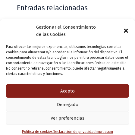
Entradas relacionadas
Gestionar el Consentimiento
Casa de Zorrilla conmemorarán el 168
de las Cookies
aniversario del estreno de Don Juan
Tenorio
Para ofrecer las mejores experiencias, utilizamos tecnologías como las
cookies para almacenar y/o acceder a la información del dispositivo. El
Deja un comentario
/
Actualidad
/ Por
VLLensutinta
consentimiento de estas tecnologías nos permitirá procesar datos como el
comportamiento de navegación o las identificaciones únicas en este sitio.
No consentir o retirar el consentimiento, puede afectar negativamente a
ciertas características y funciones.
¿De dónde “lo de Pucela”?
1 comentario
/
Actualidad
/ Por
VLLensutinta
Acepto
Denegado
Copyright © 2026 Valladolid en su titna
Ver preferencias
Política de cookies
Declaración de privacidad
Impressum