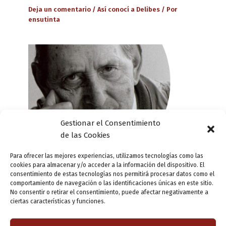
Deja un comentario
/
Así conocí a Delibes
/ Por
ensutinta
Gestionar el Consentimiento
de las Cookies
Para ofrecer las mejores experiencias, utilizamos tecnologías como las
cookies para almacenar y/o acceder a la información del dispositivo. El
consentimiento de estas tecnologías nos permitirá procesar datos como el
comportamiento de navegación o las identificaciones únicas en este sitio.
Salvador Calvo nos cuenta cómo
No consentir o retirar el consentimiento, puede afectar negativamente a
conoció a Delibes
ciertas características y funciones.
Deja un comentario
/
Así conocí a Delibes
/ Por