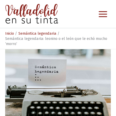
Ir
al
contenido
Inicio
Semántica legendaria
Semántica legendaria: leonino o el león que le echó mucho
‘morro’