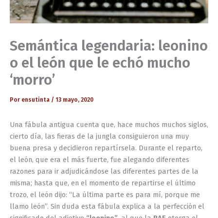
Semántica legendaria: leonino
o el león que le echó mucho
‘morro’
Por
ensutinta
/
13 mayo, 2020
Una fábula antigua cuenta que, hace muchos muchos siglos,
cierto día, las fieras de la jungla consiguieron una muy
buena presa y decidieron repartírsela. Durante el reparto,
el león, que era el más fuerte, fue alegando diferentes
razones para ir adjudicándose las diferentes partes de la
misma; hasta que, en el momento de repartirse el último
trozo, el león dijo: “La última parte es para mí, porque me
llamo león”. Sin duda esta fábula explica a la perfección el
significado del adjetivo
“leonino”
, al que la
RAE
otorga el