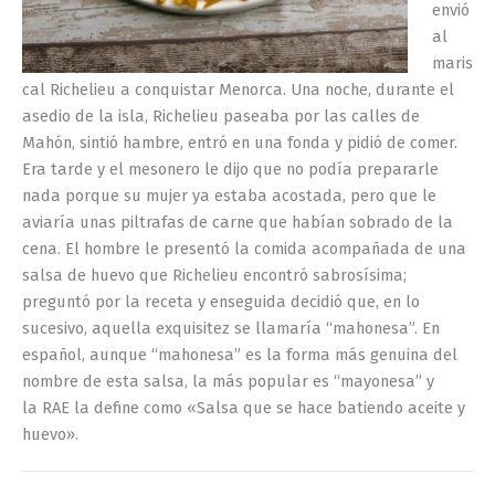
envió
al
maris
cal
Richelieu
a conquistar Menorca. Una noche, durante el
asedio de la isla,
Richelieu
paseaba por las calles de
Mahón, sintió hambre, entró en una fonda y pidió de comer.
Era tarde y el mesonero le dijo que
no
podía prepararle
nada porque su mujer ya estaba acostada
, pero que le
aviaría unas piltrafas de carne qu
e habían sobrado de la
cena. El hombre le presentó la comida acompañada de una
salsa de huevo que
Richelieu
encontró sabrosísima;
preguntó por la receta y enseguida decidió que, en lo
sucesivo, aquella exquisitez se llamaría “mahonesa
”
. En
español, aunque
“mahonesa”
es la forma más genuina del
nombre de esta salsa, la más popular es
“mayonesa”
y
la
RAE
la define como
«
Salsa que se hace batiendo aceite y
huevo
»
.