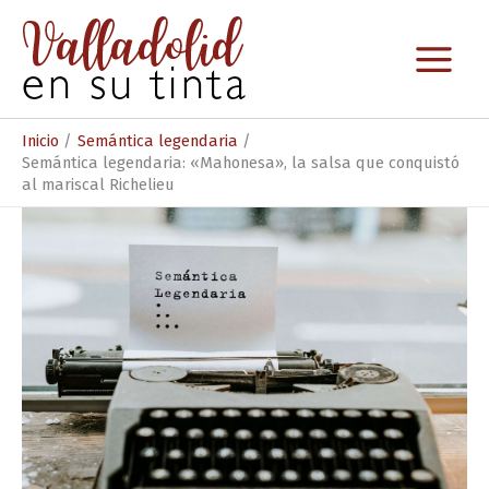
Ir
al
contenido
Inicio
Semántica legendaria
Semántica legendaria: «Mahonesa», la salsa que conquistó
al mariscal Richelieu