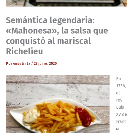
Semántica legendaria:
«Mahonesa», la salsa que
conquistó al mariscal
Richelieu
Por
ensutinta
/
23 junio, 2020
En
1756,
el
rey
Luis
XV de
Franc
ia