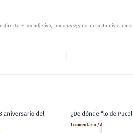
o directo es un adjetivo, como
feliz
; y no un sustantivo como
8 aniversario del
¿De dónde “lo de Pucel
1 comentario
/
Actualidad
/ Por