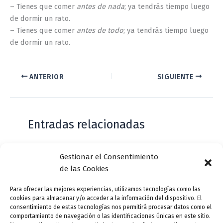
– Tienes que comer
antes de nada
; ya tendrás tiempo luego
de dormir un rato.
– Tienes que comer
antes de todo
; ya tendrás tiempo luego
de dormir un rato.
ANTERIOR
SIGUIENTE
Entradas relacionadas
Gestionar el Consentimiento
Casa de Zorrilla conmemorarán el 168
de las Cookies
aniversario del estreno de Don Juan
Tenorio
Para ofrecer las mejores experiencias, utilizamos tecnologías como las
cookies para almacenar y/o acceder a la información del dispositivo. El
Deja un comentario
/
Actualidad
/ Por
VLLensutinta
consentimiento de estas tecnologías nos permitirá procesar datos como el
comportamiento de navegación o las identificaciones únicas en este sitio.