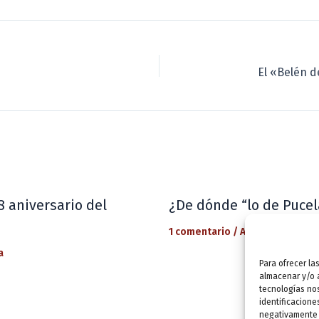
8 aniversario del
¿De dónde “lo de Pucel
1 comentario
/
Actualidad
/ Por
a
Para ofrecer la
almacenar y/o a
tecnologías no
identificacione
negativamente a