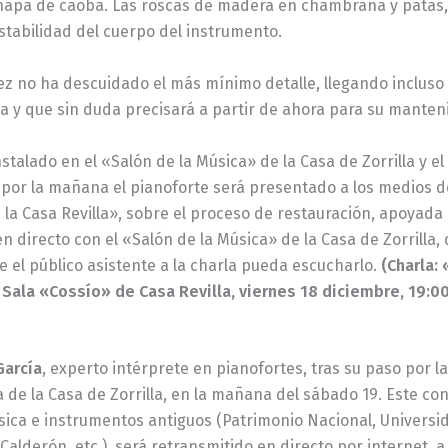
hapa de caoba. Las roscas de madera en chambrana y patas,
stabilidad del cuerpo del instrumento.
ez no ha descuidado el más mínimo detalle, llegando incluso 
a y que sin duda precisará a partir de ahora para su manteni
nstalado en el «Salón de la Música» de la Casa de Zorrilla y e
8 por la mañana el pianoforte será presentado a los medios de
 la Casa Revilla», sobre el proceso de restauración, apoyad
n directo con el «Salón de la Música» de la Casa de Zorrilla,
 el público asistente a la charla pueda escucharlo.
(Charla:
, Sala «Cossío» de Casa Revilla, viernes 18 diciembre, 19:0
García
, experto intérprete en pianofortes, tras su paso por 
a de la Casa de Zorrilla, en la mañana del sábado 19. Este c
sica e instrumentos antiguos (Patrimonio Nacional, Universid
Calderón, etc.), será retransmitido en directo por internet, a