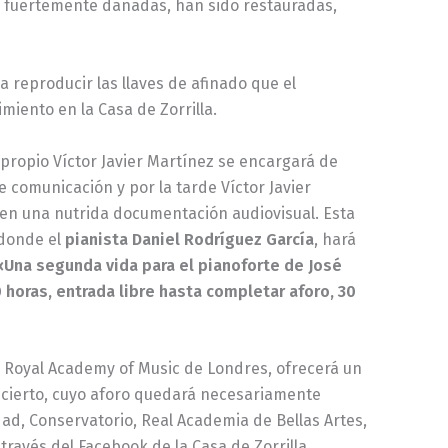
 fuertemente dañadas, han sido restauradas,
a reproducir las llaves de afinado que el
miento en la Casa de Zorrilla.
l propio Víctor Javier Martínez se encargará de
 comunicación y por la tarde Víctor Javier
a en una nutrida documentación audiovisual. Esta
 donde el
pianista
Daniel Rodríguez García
, hará
 «Una segunda vida para el pianoforte de José
0 horas, entrada libre hasta completar aforo, 30
la Royal Academy of Music de Londres, ofrecerá un
oncierto, cuyo aforo quedará necesariamente
ad, Conservatorio, Real Academia de Bellas Artes,
 través del Facebook de la Casa de Zorrilla