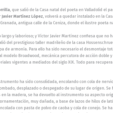
rrilla
, que salió de la Casa natal del poeta en Valladolid el
r Javier Martínez López
, volverá a quedar instalado en la Ca
 Granada, antigua calle de la Ceniza, donde el ilustre poeta n
largo y laborioso; y Víctor Javier Martínez confiesa que no h
alió del prestigioso taller madrileño de la casa Hossenschru
pa de armonía. Para ello ha sido necesario el desmontaje to
 al modelo Broadwood, mecánica percutora de acción doble y 
iales vigentes a mediados del siglo XIX. Todo para recuperar
nstrumento ha sido consolidada, encolando con cola de nervio
ombado, desplazado o despegado de su lugar de origen. Se ha
s en la madera, se ha devuelto al instrumento su aspecto ori
ornamentación, muy dañada, a base de lazos de hilos de lató
colada con pasta de polvo de caoba y cola de conejo. Se ha