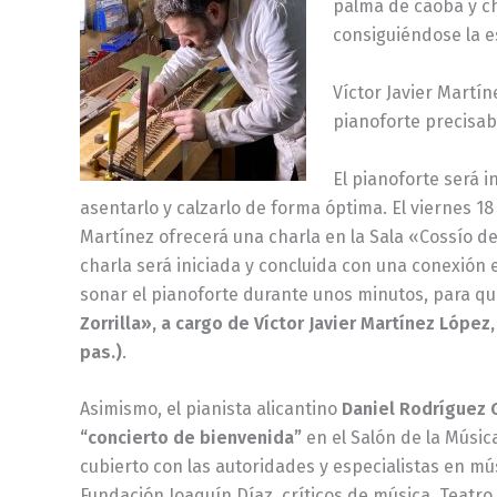
palma de caoba y c
consiguiéndose la e
Víctor Javier Martín
pianoforte precisab
El pianoforte será i
asentarlo y calzarlo de forma óptima. El viernes 1
Martínez ofrecerá una charla en la Sala «Cossío de
charla será iniciada y concluida con una conexión e
sonar el pianoforte durante unos minutos, para que
Zorrilla», a cargo de Víctor Javier Martínez López
pas.)
.
Asimismo, el pianista alicantino
Daniel Rodríguez 
“concierto de bienvenida”
en el Salón de la Músic
cubierto con las autoridades y especialistas en mú
Fundación Joaquín Díaz, críticos de música, Teatro 