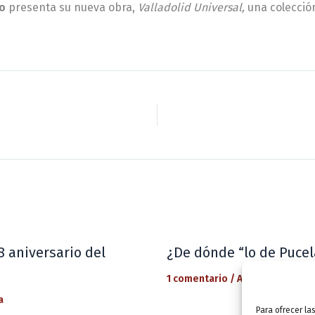
o
presenta su nueva obra,
Valladolid Universal,
una colecció
8 aniversario del
¿De dónde “lo de Pucel
1 comentario
/
Actualidad
/ Por
a
Para ofrecer la