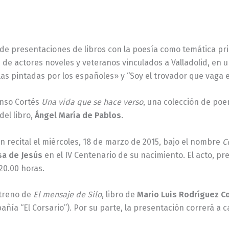
ie de presentaciones de libros con la poesía como temática pr
e actores noveles y veteranos vinculados a Valladolid, en un
las pintadas por los españoles» y “Soy el trovador que vaga e
onso Cortés
Una vida que se hace verso
, una colección de poe
del libro,
Ángel María de Pablos
.
n recital el miércoles, 18 de marzo de 2015, bajo el nombre
C
sa de Jesús
en el IV Centenario de su nacimiento. El acto, p
 20.00 horas.
streno de
El mensaje de Silo
, libro de
Mario Luis Rodríguez C
ñía “El Corsario”). Por su parte, la presentación correrá a 