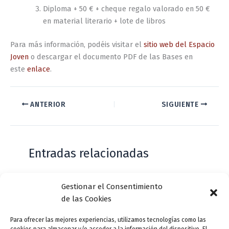
Diploma + 50 € + cheque regalo valorado en 50 €
en material literario + lote de libros
Para más información, podéis visitar el
sitio web del Espacio
Joven
o descargar el documento PDF de las Bases en
este
enlace
.
ANTERIOR
SIGUIENTE
Entradas relacionadas
Gestionar el Consentimiento
Casa de Zorrilla conmemorarán el 168
de las Cookies
aniversario del estreno de Don Juan
Tenorio
Para ofrecer las mejores experiencias, utilizamos tecnologías como las