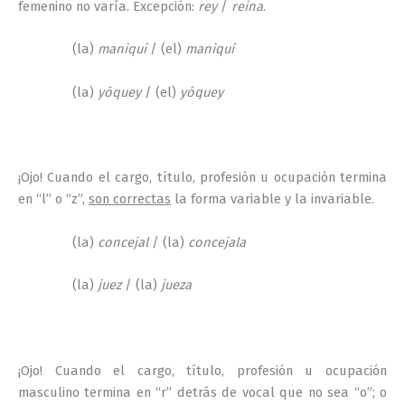
femenino no varía. Excepción:
rey
/
reina
.
(la)
maniquí
/ (el)
maniquí
(la)
yóquey
/ (el)
yóquey
¡Ojo! Cuando el cargo, título, profesión u ocupación termina
en “l” o “z”,
son correctas
la forma variable y la invariable.
(la)
concejal
/ (la)
concejala
(la)
juez
/ (la)
jueza
¡Ojo! Cuando el cargo, título, profesión u ocupación
masculino termina en “r” detrás de vocal que no sea “o”; o