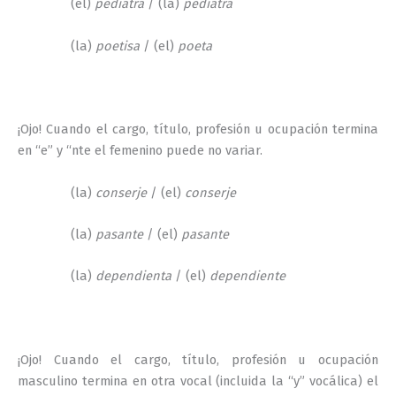
(el)
pediatra
/ (la)
pediatra
(la)
poetisa
/ (el)
poeta
¡Ojo! Cuando el cargo, título, profesión u ocupación termina
en “e” y “nte el femenino puede no variar.
(la)
conserje
/ (el)
conserje
(la)
pasante
/ (el)
pasante
(la)
dependienta
/ (el)
dependiente
¡Ojo! Cuando el cargo, título, profesión u ocupación
masculino termina en otra vocal (incluida la “y” vocálica) el