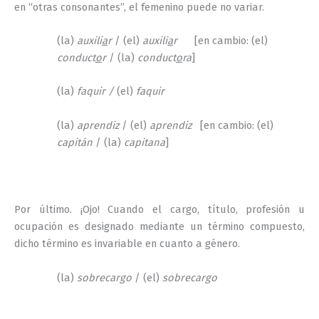
en “otras consonantes”, el femenino puede no variar.
(la)
auxili
a
r
/ (el)
auxili
a
r
[en cambio: (el)
conduct
o
r
/ (la)
conduct
o
ra
]
(la)
faquir /
(el)
faquir
(la)
aprendiz
/ (el)
aprendiz
[en cambio: (el)
capitán
/ (la)
capitana
]
Por último. ¡Ojo! Cuando el cargo, título, profesión u
ocupación es designado mediante un término compuesto,
dicho término es invariable en cuanto a género.
(la)
sobrecargo
/ (el)
sobrecargo