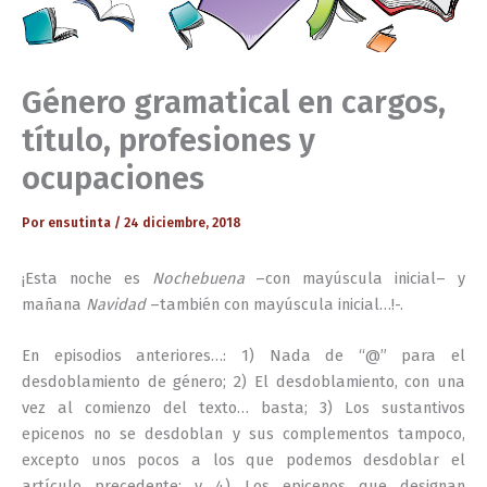
Género gramatical en cargos,
título, profesiones y
ocupaciones
Por
ensutinta
/
24 diciembre, 2018
¡Esta noche es
Nochebuena
–con mayúscula inicial– y
mañana
Navidad
–también con mayúscula inicial…!-.
En episodios anteriores…: 1) Nada de “@” para el
desdoblamiento de género; 2) El desdoblamiento, con una
vez al comienzo del texto… basta; 3) Los sustantivos
epicenos no se desdoblan y sus complementos tampoco,
excepto unos pocos a los que podemos desdoblar el
artículo precedente; y 4) Los epicenos que designan