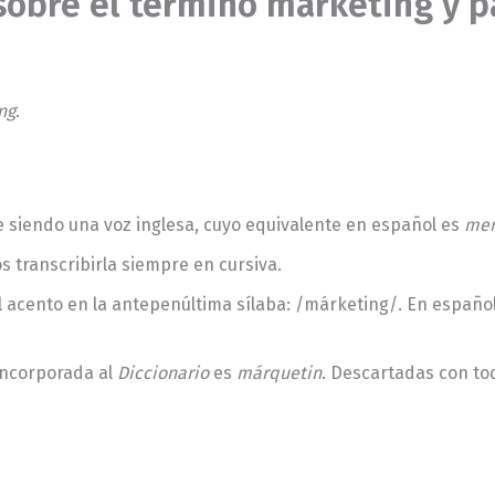
sobre el término marketing y p
ng
.
ue siendo una voz inglesa, cuyo equivalente en español es
mer
s transcribirla siempre en cursiva.
 acento en la antepenúltima sílaba: /márketing/. En español s
 incorporada al
Diccionario
es
márquetin
. Descartadas con to