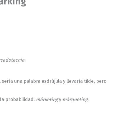
arking
cadotecnia
.
ería una palabra esdrújula y llevaría tilde, pero
da probabilidad:
márketing
y
márqueting
.