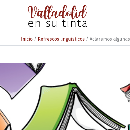
Ir
al
contenido
Inicio
Refrescos lingüísticos
Aclaremos algunas