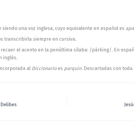
ue siendo una voz inglesa, cuyo equivalente en español es
apa
s transcribirla siempre en cursiva.
recaer el acento en la penúltima sílaba: /párking/. En espa
n inglés.
 incorporada al
Diccionario
es
parquin
. Descartadas con toda
 Delibes
Jesú