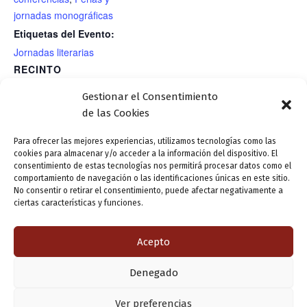
jornadas monográficas
Etiquetas del Evento:
Jornadas literarias
RECINTO
Casa de Zorrilla
Gestionar el Consentimiento
de las Cookies
17.ª Semana de Estudios
17.ª Semana de Estudios
Para ofrecer las mejores experiencias, utilizamos tecnologías como las
cookies para almacenar y/o acceder a la información del dispositivo. El
Románticos. “Ateneos,
Románticos. “Ateneos, espacios de
consentimiento de estas tecnologías nos permitirá procesar datos como el
espacios de sociedad”. 4 al 8
sociedad”. Martes 5. Conferencia
comportamiento de navegación o las identificaciones únicas en este sitio.
No consentir o retirar el consentimiento, puede afectar negativamente a
de noviembre. Lunes 4 Día de
«Ateneismo y revolución. Las claves de
ciertas características y funciones.
los muertos
una nueva sociedad»
Acepto
ANTERIOR
SIGUIENTE
Denegado
Copyright © 2026 Valladolid en su titna
Ver preferencias