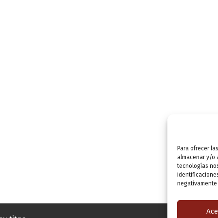
Para ofrecer la
almacenar y/o a
tecnologías no
identificacione
negativamente a
Ace