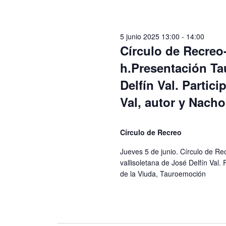
a
E
e
v
d
e
5 junio 2025 13:00
-
14:00
n
Círculo de Recreo-
a
t
o
h.Presentación Tau
y
s
Delfín Val. Partici
p
v
a
Val, autor y Nach
i
r
a
s
l
Círculo de Recreo
a
t
p
Jueves 5 de junio. Círculo de Rec
a
a
vallisoletana de José Delfín Val. 
l
s
de la Viuda, Tauroemoción
a
b
d
r
a
e
c
l