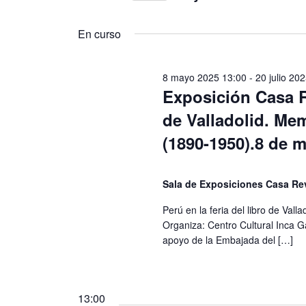
junio
u
S
g
2025
c
e
En curso
e
l
a
l
e
c
a
c
p
8 mayo 2025 13:00
-
20 julio 20
c
i
a
Exposición Casa Re
i
l
o
ó
de Valladolid. Mem
a
n
b
a
n
(1890-1950).8 de m
r
l
d
a
a
c
f
e
Sala de Exposiciones Casa Re
l
e
a
c
b
Perú en la feria del libro de Val
v
h
Organiza: Centro Cultural Inca Ga
e
a
ú
apoyo de la Embajada del […]
.
.
s
B
u
q
s
c
13:00
u