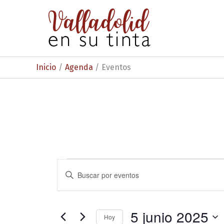
Ir
al
contenido
Inicio
Agenda
Eventos
Eventos
N
I
n
a
en
t
v
r
5
o
5 junio 2025
e
Hoy
d