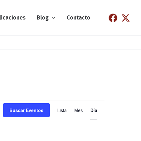
licaciones
Blog
Contacto
N
Buscar Eventos
Lista
Mes
Día
a
v
e