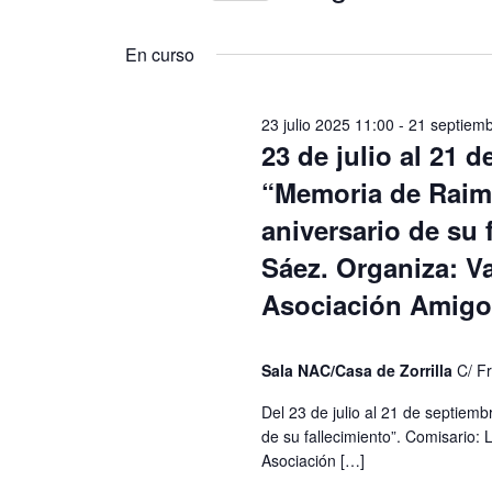
agosto
u
S
g
2025
c
e
En curso
e
l
a
l
e
c
a
c
p
23 julio 2025 11:00
-
21 septiem
c
i
a
23 de julio al 21 
i
l
o
ó
“Memoria de Raimu
a
n
b
a
n
aniversario de su 
r
l
d
a
a
Sáez. Organiza: Va
c
f
e
Asociación Amigos
l
e
a
c
b
v
h
e
a
ú
Sala NAC/Casa de Zorrilla
C/ F
.
.
s
B
Del 23 de julio al 21 de septiem
u
de su fallecimiento”. Comisario: 
q
s
Asociación […]
c
u