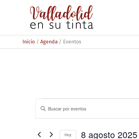
Ir
al
contenido
Inicio
Agenda
Eventos
Eventos
N
I
n
a
en
t
v
r
8
o
8 agosto 2025
e
Hoy
d