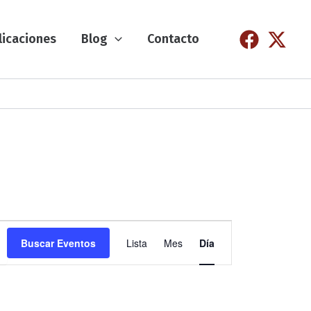
licaciones
Blog
Contacto
N
Buscar Eventos
Lista
Mes
Día
a
v
e