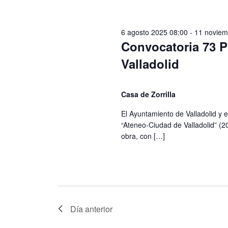
a
E
e
v
d
6 agosto 2025 08:00
-
11 noviem
e
Convocatoria 73 
n
a
t
Valladolid
o
y
s
p
v
a
Casa de Zorrilla
i
r
El Ayuntamiento de Valladolid y 
a
s
l
“Ateneo-Ciudad de Valladolid” (2
a
obra, con […]
t
p
a
a
l
s
a
b
d
r
a
Día anterior
e
c
l