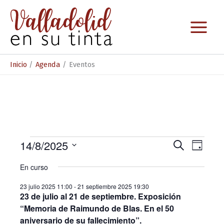
Ir
al
contenido
Inicio
Agenda
Eventos
Eventos
14/8/2025
N
N
B
D
u
S
a
en
a
í
s
En curso
e
a
c
v
v
14
l
a
23 julio 2025 11:00
-
21 septiembre 2025 19:30
e
e
e
r
agosto
23 de julio al 21 de septiembre. Exposición
c
g
g
“Memoria de Raimundo de Blas. En el 50
c
2025
i
a
aniversario de su fallecimiento”.