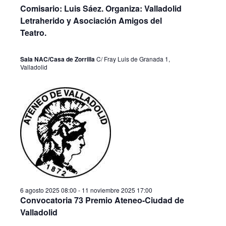
a
o
Comisario: Luis Sáez. Organiza: Valladolid
c
n
c
Letraherido y Asociación Amigos del
a
i
i
Teatro.
l
ó
a
ó
f
n
Sala NAC/Casa de Zorrilla
C/ Fray Luis de Granada 1,
n
e
Valladolid
d
c
d
h
e
a
e
v
.
b
i
ú
s
s
t
q
a
s
u
6 agosto 2025 08:00
-
11 noviembre 2025 17:00
d
e
Convocatoria 73 Premio Ateneo-Ciudad de
e
d
Valladolid
E