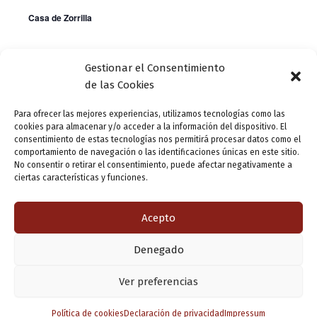
a
v
Casa de Zorrilla
y
e
v
n
i
Gestionar el Consentimiento
Día anterior
Siguiente día
t
de las Cookies
s
o
t
Para ofrecer las mejores experiencias, utilizamos tecnologías como las
Suscribirse al calendario
cookies para almacenar y/o acceder a la información del dispositivo. El
a
consentimiento de estas tecnologías nos permitirá procesar datos como el
comportamiento de navegación o las identificaciones únicas en este sitio.
s
No consentir o retirar el consentimiento, puede afectar negativamente a
d
ciertas características y funciones.
e
Acepto
E
v
Denegado
e
Copyright © 2026 Valladolid en su titna
Ver preferencias
n
Política de cookies
Declaración de privacidad
Impressum