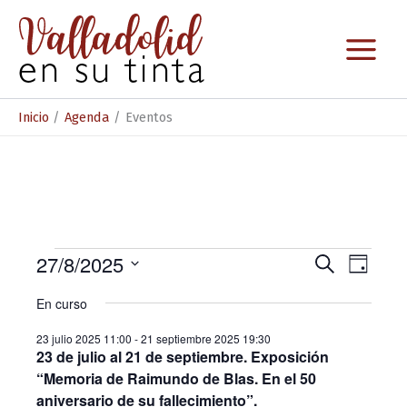
Ir
al
contenido
Inicio
Agenda
Eventos
Eventos
27/8/2025
N
N
B
D
u
S
a
en
a
í
s
En curso
e
a
c
v
v
27
l
a
23 julio 2025 11:00
-
21 septiembre 2025 19:30
e
e
e
r
agosto
23 de julio al 21 de septiembre. Exposición
c
g
g
“Memoria de Raimundo de Blas. En el 50
c
2025
i
a
aniversario de su fallecimiento”.