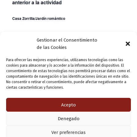
t
anterior a la actividad
o
Casa Zorrilla/Jardín romántico
s
Gestionar el Consentimiento
Día anterior
Siguiente día
de las Cookies
Para ofrecer las mejores experiencias, utilizamos tecnologías como las
Suscribirse al calendario
cookies para almacenar y/o acceder a la información del dispositivo. El
consentimiento de estas tecnologías nos permitirá procesar datos como el
comportamiento de navegación o las identificaciones únicas en este sitio.
No consentir o retirar el consentimiento, puede afectar negativamente a
ciertas características y funciones.
Acepto
Denegado
Copyright © 2026 Valladolid en su titna
Ver preferencias