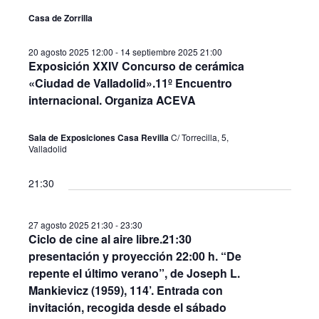
a
v
Casa de Zorrilla
y
e
v
20 agosto 2025 12:00
-
14 septiembre 2025 21:00
n
Exposición XXIV Concurso de cerámica
i
t
«Ciudad de Valladolid».11º Encuentro
s
internacional. Organiza ACEVA
o
t
a
Sala de Exposiciones Casa Revilla
C/ Torrecilla, 5,
Valladolid
s
d
21:30
e
27 agosto 2025 21:30
-
23:30
E
Ciclo de cine al aire libre.21:30
v
presentación y proyección 22:00 h. “De
e
repente el último verano”, de Joseph L.
Mankievicz (1959), 114’. Entrada con
n
invitación, recogida desde el sábado