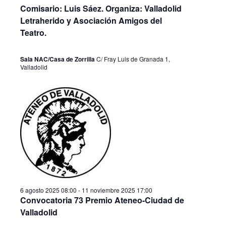
a
o
Comisario: Luis Sáez. Organiza: Valladolid
c
n
c
Letraherido y Asociación Amigos del
a
i
i
Teatro.
l
ó
a
ó
f
n
Sala NAC/Casa de Zorrilla
C/ Fray Luis de Granada 1,
n
e
Valladolid
d
c
d
h
e
a
e
v
.
b
i
ú
s
s
t
q
a
s
u
6 agosto 2025 08:00
-
11 noviembre 2025 17:00
d
e
Convocatoria 73 Premio Ateneo-Ciudad de
e
d
Valladolid
E