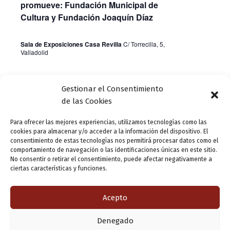
t
promueve: Fundación Municipal de
o
Cultura y Fundación Joaquín Díaz
s
Sala de Exposiciones Casa Revilla
C/ Torrecilla, 5,
Valladolid
Gestionar el Consentimiento
Día anterior
Siguiente día
de las Cookies
Para ofrecer las mejores experiencias, utilizamos tecnologías como las
Suscribirse al calendario
cookies para almacenar y/o acceder a la información del dispositivo. El
consentimiento de estas tecnologías nos permitirá procesar datos como el
comportamiento de navegación o las identificaciones únicas en este sitio.
No consentir o retirar el consentimiento, puede afectar negativamente a
ciertas características y funciones.
Acepto
Denegado