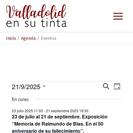
Ir
al
contenido
Inicio
Agenda
Eventos
Eventos
21/9/2025
N
N
B
D
u
S
a
en
a
í
s
En curso
e
a
c
v
v
21
l
a
23 julio 2025 11:00
-
21 septiembre 2025 19:30
e
e
e
r
septiembre
23 de julio al 21 de septiembre. Exposición
c
g
g
“Memoria de Raimundo de Blas. En el 50
c
2025
i
a
aniversario de su fallecimiento”.