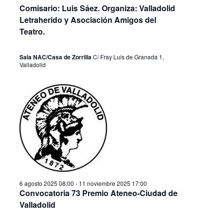
a
o
Comisario: Luis Sáez. Organiza: Valladolid
c
n
c
Letraherido y Asociación Amigos del
a
i
i
Teatro.
l
ó
a
ó
f
n
Sala NAC/Casa de Zorrilla
C/ Fray Luis de Granada 1,
n
e
Valladolid
d
c
d
h
e
a
e
v
.
b
i
ú
s
s
t
q
a
s
u
6 agosto 2025 08:00
-
11 noviembre 2025 17:00
d
e
Convocatoria 73 Premio Ateneo-Ciudad de
e
d
Valladolid
E