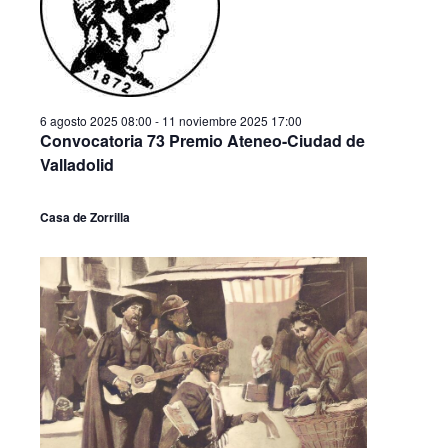
a
o
c
n
c
a
i
i
l
ó
a
ó
f
n
6 agosto 2025 08:00
-
11 noviembre 2025 17:00
n
e
Convocatoria 73 Premio Ateneo-Ciudad de
d
c
d
Valladolid
h
e
a
e
v
.
Casa de Zorrilla
b
i
ú
s
s
t
q
a
s
u
d
e
e
d
E