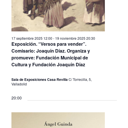
a
v
y
e
v
n
i
t
s
17 septiembre 2025 12:00
-
19 noviembre 2025 20:30
o
Exposición. “Versos para vender”.
t
Comisario: Joaquín Díaz. Organiza y
a
promueve: Fundación Municipal de
s
Cultura y Fundación Joaquín Díaz
d
Sala de Exposiciones Casa Revilla
C/ Torrecilla, 5,
e
Valladolid
E
20:00
v
e
n