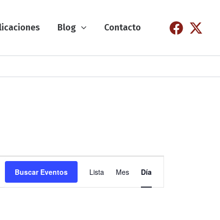
licaciones
Blog
Contacto
N
Buscar Eventos
Lista
Mes
Día
a
v
e