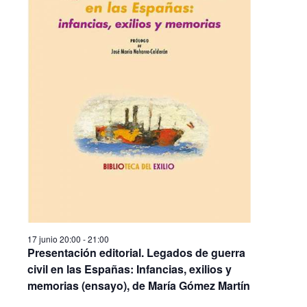
a
v
y
e
v
n
i
t
s
o
t
a
s
d
e
E
v
17 junio 20:00
-
21:00
Presentación editorial. Legados de guerra
e
civil en las Españas: Infancias, exilios y
n
memorias (ensayo), de María Gómez Martín