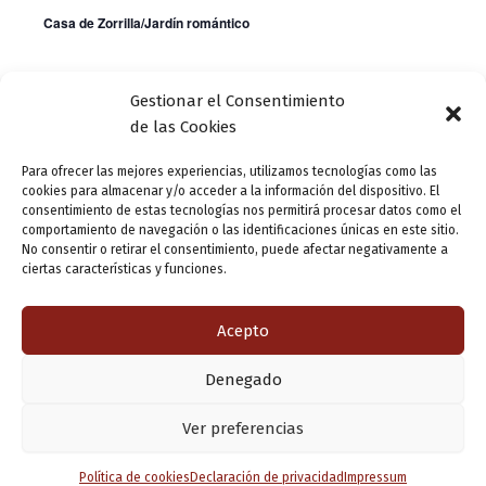
t
Casa de Zorrilla/Jardín romántico
o
s
Gestionar el Consentimiento
Día anterior
Siguiente día
de las Cookies
Para ofrecer las mejores experiencias, utilizamos tecnologías como las
Suscribirse al calendario
cookies para almacenar y/o acceder a la información del dispositivo. El
consentimiento de estas tecnologías nos permitirá procesar datos como el
comportamiento de navegación o las identificaciones únicas en este sitio.
No consentir o retirar el consentimiento, puede afectar negativamente a
ciertas características y funciones.
Acepto
Denegado
Copyright © 2026 Valladolid en su titna
Ver preferencias
Política de cookies
Declaración de privacidad
Impressum