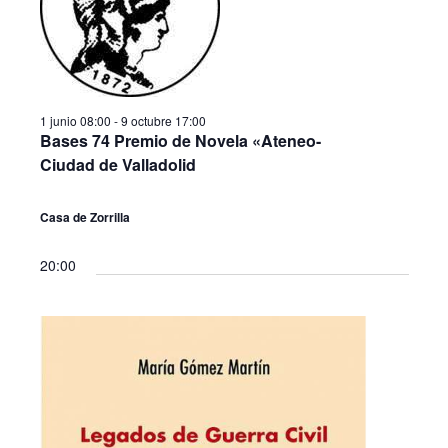
a
o
c
n
c
a
i
i
l
ó
a
ó
f
n
1 junio 08:00
-
9 octubre 17:00
n
e
Bases 74 Premio de Novela «Ateneo-
d
c
d
Ciudad de Valladolid
h
e
a
e
v
.
Casa de Zorrilla
b
i
ú
s
20:00
s
t
q
a
s
u
d
e
e
d
E