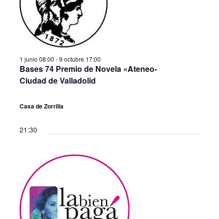
a
o
c
n
c
a
i
i
l
ó
a
ó
f
n
1 junio 08:00
-
9 octubre 17:00
n
e
Bases 74 Premio de Novela «Ateneo-
d
c
d
Ciudad de Valladolid
h
e
a
e
v
.
Casa de Zorrilla
b
i
ú
s
21:30
s
t
q
a
s
u
d
e
e
d
E