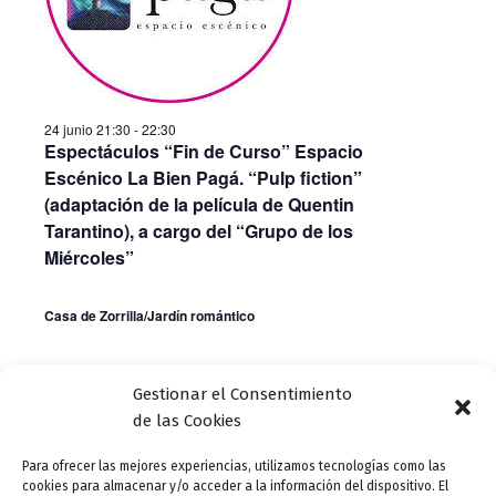
a
v
y
e
v
n
i
t
24 junio 21:30
-
22:30
s
Espectáculos “Fin de Curso” Espacio
o
t
Escénico La Bien Pagá. “Pulp fiction”
(adaptación de la película de Quentin
a
Tarantino), a cargo del “Grupo de los
s
Miércoles”
d
e
Casa de Zorrilla/Jardín romántico
E
v
Gestionar el Consentimiento
Día anterior
Siguiente día
de las Cookies
e
n
Para ofrecer las mejores experiencias, utilizamos tecnologías como las
Suscribirse al calendario
cookies para almacenar y/o acceder a la información del dispositivo. El