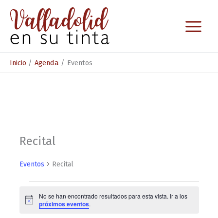
Ir
al
contenido
Inicio
Agenda
Eventos
Recital
Eventos
Recital
Eventos
No se han encontrado resultados para esta vista. Ir a los
A
próximos eventos
.
v