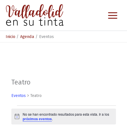
Ir
al
contenido
Inicio
Agenda
Eventos
Teatro
Eventos
Teatro
Eventos
No se han encontrado resultados para esta vista. Ir a los
A
próximos eventos
.
v