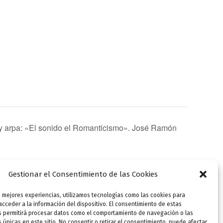
e y arpa: «El sonido el Romanticismo». José Ramón
Gestionar el Consentimiento de las Cookies
s mejores experiencias, utilizamos tecnologías como las cookies para
SIGUIENTE
cceder a la información del dispositivo. El consentimiento de estas
Especial 206 cumpleaños de Zorrilla. Concierto de pianoforte y arpa: «El sonido el Romanticismo». José Ramón Echezarreta (pianoforte). Aine Domínguez (arpa).
s permitirá procesar datos como el comportamiento de navegación o las
s únicas en este sitio. No consentir o retirar el consentimiento, puede afectar