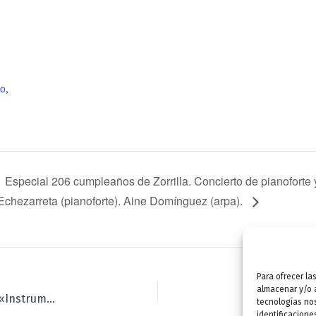
mo
,
Especial 206 cumpleaños de Zorrilla. Concierto de pianofort
Echezarreta (pianoforte). Aine Domínguez (arpa).
Para ofrecer la
almacenar y/o a
Especial 206 cumpleaños de Zorrilla. Conferencia: «Instrumentos musicales en los salones del siglo XIX», a cargo de Víctor Martínez
tecnologías no
identificacione