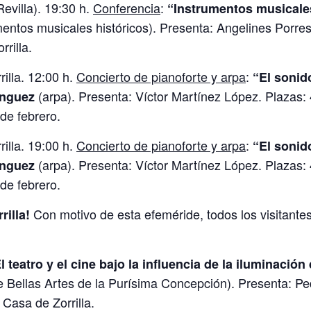
evilla). 19:30 h.
Conferencia
:
“Instrumentos musicales
mentos musicales históricos). Presenta: Angelines Porres
rilla.
illa. 12:00 h.
Concierto de pianoforte y arpa
:
“El sonid
(arpa). Presenta: Víctor Martínez López. Plazas: 
nguez
 de febrero.
illa. 19:00 h.
Concierto de pianoforte y arpa
:
“El sonid
(arpa). Presenta: Víctor Martínez López. Plazas: 
nguez
 de febrero.
Con motivo de esta efeméride, todos los visitantes 
illa!
l teatro y el cine bajo la influencia de la iluminació
Bellas Artes de la Purísima Concepción). Presenta: Ped
 Casa de Zorrilla.