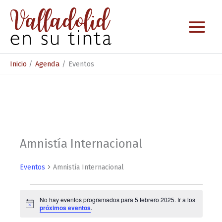
Ir
al
contenido
Inicio
Agenda
Eventos
Amnistía Internacional
Eventos
Amnistía Internacional
Eventos
No hay eventos programados para 5 febrero 2025. Ir a los
en
A
próximos eventos
.
v