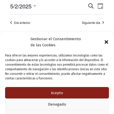
5
i
5/2/2025
s
N
N
B
febrero
D
o
u
S
a
a
í
s
2025
e
a
c
v
v
l
Día anterior
Siguiente día
a
e
e
e
r
c
g
g
c
Suscribirse al calendario
Gestionar el Consentimiento
i
a
de las Cookies
a
o
c
n
c
Para ofrecer las mejores experiencias, utilizamos tecnologías como las
a
i
cookies para almacenar y/o acceder a la información del dispositivo. El
i
l
consentimiento de estas tecnologías nos permitirá procesar datos como el
ó
a
ó
comportamiento de navegación o las identificaciones únicas en este sitio.
f
n
No consentir o retirar el consentimiento, puede afectar negativamente a
n
e
ciertas características y funciones.
d
c
d
h
e
Acepto
a
e
v
.
b
i
Denegado
ú
s