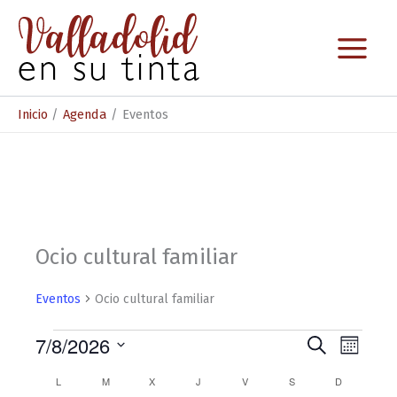
Ir
al
contenido
Inicio
Agenda
Eventos
Ocio cultural familiar
Eventos
Ocio cultural familiar
Eventos
7/8/2026
N
N
B
M
u
S
a
a
e
s
C
L
LUNES
M
MARTES
X
MIÉRCOLES
J
JUEVES
V
VIERNES
S
SÁBADO
D
DOMINGO
e
s
c