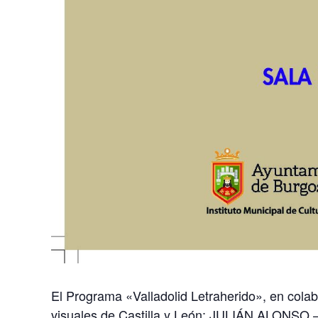
El Programa «Valladolid Letraherido», en colab
visuales de Castilla y León: JULIÁN ALO