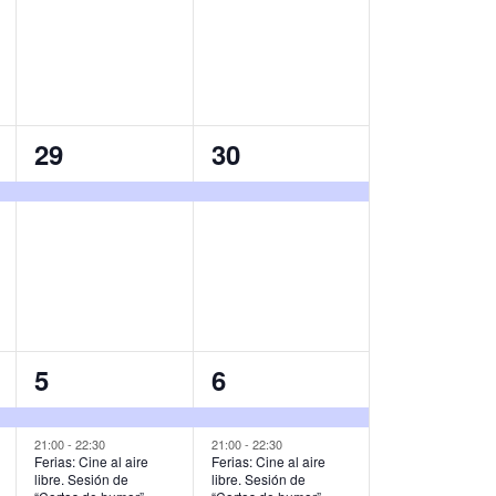
v
v
e
e
n
n
t
t
1
1
29
30
o
o
e
e
,
,
v
v
e
e
n
n
t
t
o
o
2
2
5
6
,
,
e
e
v
v
21:00
-
22:30
21:00
-
22:30
Ferias: Cine al aire
Ferias: Cine al aire
libre. Sesión de
libre. Sesión de
e
e