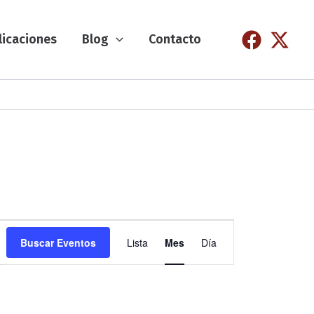
licaciones
Blog
Contacto
N
Buscar Eventos
Lista
Mes
Día
a
v
e