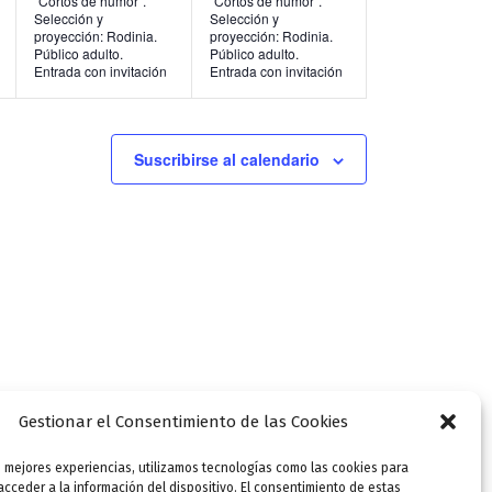
“Cortos de humor”.
“Cortos de humor”.
Selección y
Selección y
n
n
proyección: Rodinia.
proyección: Rodinia.
Público adulto.
Público adulto.
t
t
Entrada con invitación
Entrada con invitación
o
o
s
s
Suscribirse al calendario
,
,
Gestionar el Consentimiento de las Cookies
s mejores experiencias, utilizamos tecnologías como las cookies para
SIGUIENTE
cceder a la información del dispositivo. El consentimiento de estas