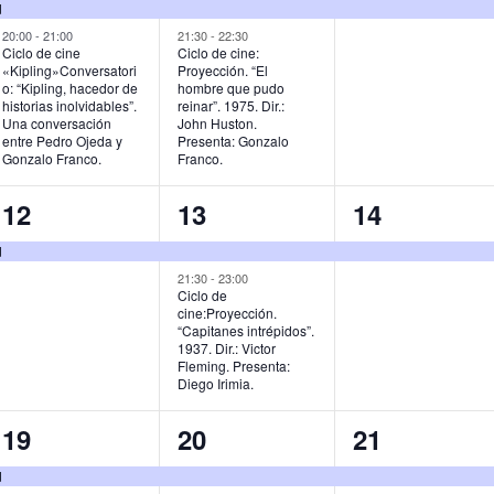
e
e
e
d
v
v
v
20:00
-
21:00
21:30
-
22:30
Ciclo de cine
Ciclo de cine:
«Kipling»Conversatori
Proyección. “El
e
e
e
o: “Kipling, hacedor de
hombre que pudo
historias inolvidables”.
reinar”. 1975. Dir.:
n
n
n
Una conversación
John Huston.
entre Pedro Ojeda y
Presenta: Gonzalo
t
t
t
Gonzalo Franco.
Franco.
o
o
o
1
2
1
12
13
14
s
s
,
e
e
e
d
,
,
v
v
v
21:30
-
23:00
Ciclo de
cine:Proyección.
e
e
e
“Capitanes intrépidos”.
1937. Dir.: Victor
n
n
n
Fleming. Presenta:
Diego Irimia.
t
t
t
o
o
o
1
2
1
19
20
21
,
s
,
e
e
e
d