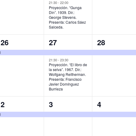
,
v
v
v
21:30
-
22:00
Proyección. “Gunga
Din”. 1939. Dir.:
e
e
e
George Stevens.
Presenta: Carlos Sáez
n
n
n
Salceda.
t
t
t
1
2
1
26
27
28
o
o
o
e
e
e
d
,
s
,
v
v
v
21:30
-
23:30
Proyección. “El libro de
,
la selva”. 1967. Dir.:
e
e
e
Wolfgang Reitherman.
Presenta: Francisco
n
n
n
Javier Domínguez
Burrieza
t
t
t
o
o
o
1
1
1
2
3
4
,
s
,
e
e
e
d
,
v
v
v
e
e
e