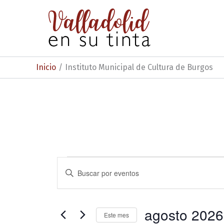
Ir
al
contenido
Inicio
Instituto Municipal de Cultura de Burgos
Eventos
N
I
n
a
t
v
r
o
agosto 2026
e
Este mes
d