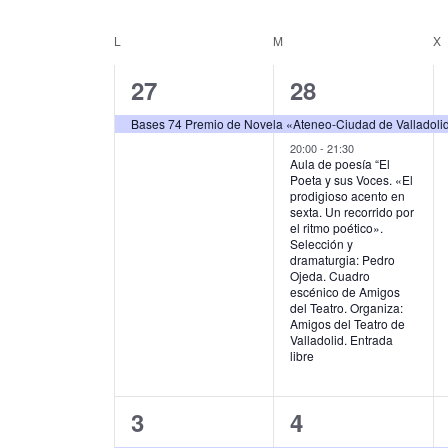
u
S
g
c
e
L
LUNES
M
MARTES
X
C
e
l
a
l
e
a
1
2
27
28
c
a
c
p
c
l
e
e
i
Bases 74 Premio de Novela «Ateneo-Ciudad de Valladoli
a
i
e
l
v
v
20:00
-
21:30
o
ó
Aula de poesía “El
a
n
Poeta y sus Voces. «El
n
e
e
b
a
n
prodigioso acento en
r
l
sexta. Un recorrido por
d
n
n
d
a
el ritmo poético».
a
Selección y
c
f
t
t
a
dramaturgia: Pedro
e
l
e
Ojeda. Cuadro
o
o
r
a
c
escénico de Amigos
b
v
del Teatro. Organiza:
h
,
s
i
Amigos del Teatro de
e
a
ú
Valladolid. Entrada
.
.
,
libre
o
s
B
u
d
q
s
1
1
3
4
e
c
u
a