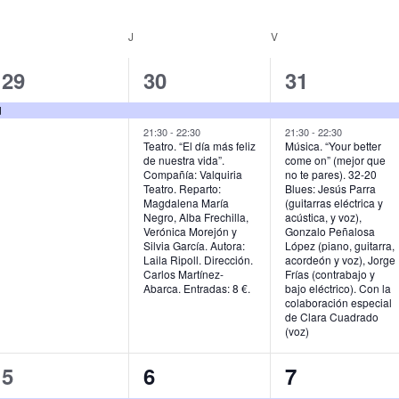
MIÉRCOLES
J
JUEVES
V
VIERNES
1
2
2
29
30
31
e
e
e
d
v
v
v
21:30
-
22:30
21:30
-
22:30
Teatro. “El día más feliz
Música. “Your better
de nuestra vida”.
come on” (mejor que
e
e
e
Compañía: Valquiria
no te pares). 32-20
Teatro. Reparto:
Blues: Jesús Parra
n
n
n
Magdalena María
(guitarras eléctrica y
Negro, Alba Frechilla,
acústica, y voz),
t
t
t
Verónica Morejón y
Gonzalo Peñalosa
Silvia García. Autora:
López (piano, guitarra,
o
o
o
Laila Ripoll. Dirección.
acordeón y voz), Jorge
Carlos Martínez-
Frías (contrabajo y
,
s
s
Abarca. Entradas: 8 €.
bajo eléctrico). Con la
colaboración especial
,
,
de Clara Cuadrado
(voz)
2
2
1
5
6
7