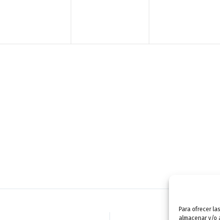
n
n
n
t
t
t
o
o
o
,
,
,
Para ofrecer la
almacenar y/o a