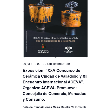
a
v
y
e
v
n
i
t
s
o
t
a
s
d
29 julio 12:00
-
20 septiembre 21:30
e
Exposición: “XXV Concurso de
Cerámica Ciudad de Valladolid y XII
E
Encuentro Internacional ACEVA”.
v
Organiza: ACEVA. Promueve:
e
Concejalía de Comercio, Mercados
y Consumo.
n
Sala de Exposiciones Casa Revilla
C/ Torrecilla,