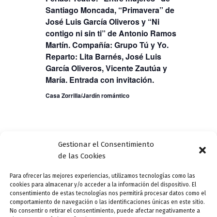
Santiago Moncada, “Primavera” de
José Luis García Oliveros y “Ni
contigo ni sin ti” de Antonio Ramos
Martín. Compañía: Grupo Tú y Yo.
Reparto: Lita Barnés, José Luis
García Oliveros, Vicente Zautúa y
María. Entrada con invitación.
Casa Zorrilla/Jardín romántico
Gestionar el Consentimiento
Eventos
Eventos
anterior(es)
Hoy
siguiente(s)
de las Cookies
Para ofrecer las mejores experiencias, utilizamos tecnologías como las
Suscribirse al calendario
cookies para almacenar y/o acceder a la información del dispositivo. El
consentimiento de estas tecnologías nos permitirá procesar datos como el
comportamiento de navegación o las identificaciones únicas en este sitio.
No consentir o retirar el consentimiento, puede afectar negativamente a