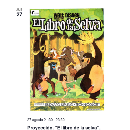
JUE
27
27 agosto 21:30
-
23:30
Proyección. “El libro de la selva”.