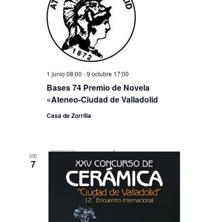
a
o
c
n
c
a
i
i
l
ó
a
ó
f
n
n
e
d
c
1 junio 08:00
-
9 octubre 17:00
d
h
e
Bases 74 Premio de Novela
a
e
«Ateneo-Ciudad de Valladolid
v
.
b
i
Casa de Zorrilla
ú
s
s
t
VIE
q
a
7
s
u
d
e
e
d
E