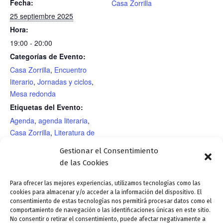
Fecha:
Casa Zorrilla
25 septiembre 2025
Hora:
19:00 - 20:00
Categorías de Evento:
Casa Zorrilla
,
Encuentro
literario
,
Jornadas y ciclos
,
Mesa redonda
Etiquetas del Evento:
Agenda
,
agenda literaria
,
Casa Zorrilla
,
Literatura de
género
Gestionar el Consentimiento
RECINTO
de las Cookies
Casa Zorrilla- Sala NAC
Para ofrecer las mejores experiencias, utilizamos tecnologías como las
cookies para almacenar y/o acceder a la información del dispositivo. El
consentimiento de estas tecnologías nos permitirá procesar datos como el
Goya, Zorrilla, Stepien-
Festival Rara Avis- Proyección con
comportamiento de navegación o las identificaciones únicas en este sitio.
No consentir o retirar el consentimiento, puede afectar negativamente a
Instalación artística de Agata
piano en directo «Zara la mística»-